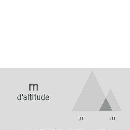
m
d'altitude
m
m