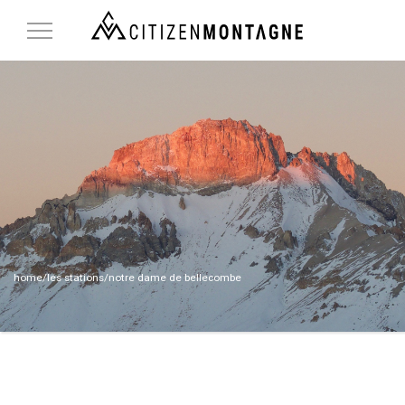
Toggle
Navigation
home
/
les stations
/notre dame de bellecombe